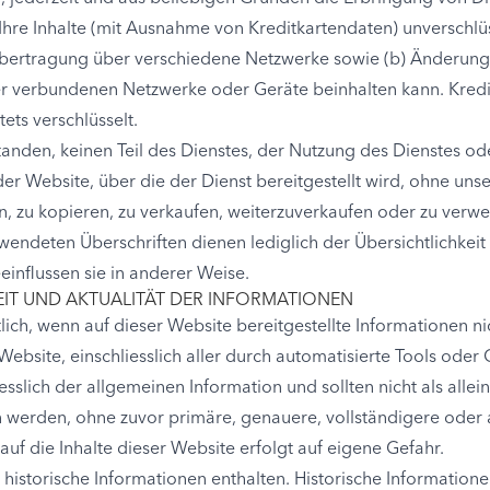
 Ihre Inhalte (mit Ausnahme von Kreditkartendaten) unverschl
 Übertragung über verschiedene Netzwerke sowie (b) Änderun
r verbundenen Netzwerke oder Geräte beinhalten kann. Kredi
ts verschlüsselt.
standen, keinen Teil des Dienstes, der Nutzung des Dienstes od
r Website, über die der Dienst bereitgestellt wird, ohne unser
, zu kopieren, zu verkaufen, weiterzuverkaufen oder zu verwe
wendeten Überschriften dienen lediglich der Übersichtlichkei
influssen sie in anderer Weise.
KEIT UND AKTUALITÄT DER INFORMATIONEN
lich, wenn auf dieser Website bereitgestellte Informationen ni
r Website, einschliesslich aller durch automatisierte Tools ode
sslich der allgemeinen Information und sollten nicht als allei
erden, ohne zuvor primäre, genauere, vollständigere oder a
auf die Inhalte dieser Website erfolgt auf eigene Gefahr.
istorische Informationen enthalten. Historische Informatione