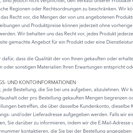
, sind jedoch nicht verpflichtet, den Verkauf unserer Produkte
sche Regionen oder Rechtsordnungen zu beschränken. Wir kön
s das Recht vor, die Mengen der von uns angebotenen Produkt
reibungen und Produktpreise können jederzeit ohne vorheri
erden. Wir behalten uns das Recht vor, jedes Produkt jederze
te gemachte Angebot für ein Produkt oder eine Dienstleistung
afür, dass die Qualität der von Ihnen gekauften oder erhalt
n oder sonstigen Materialien Ihren Erwartungen entspricht od
NGS- UND KONTOINFORMATIONEN
r, jede Bestellung, die Sie bei uns aufgeben, abzulehnen. Wi
Haushalt oder pro Bestellung gekauften Mengen begrenzen od
lungen betreffen, die über dasselbe Kundenkonto, dieselbe K
gs- und/oder Lieferadresse aufgegeben werden. Falls wir ei
en, Sie darüber zu informieren, indem wir die E-Mail-Adresse
nummer kontaktieren, die Sie bei der Bestellung angegeben 