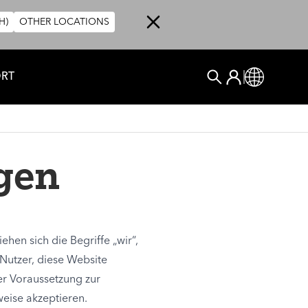
H)
OTHER LOCATIONS
User account me
ORT
Log In
Global
SUCHEN
gen
hen sich die Begriffe „wir“,
 Nutzer, diese Website
er Voraussetzung zur
weise akzeptieren.