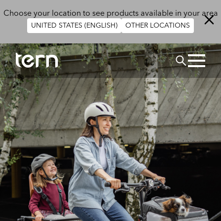
Aller au contenu principal
Choose your location to see products available in your area
UNITED STATES (ENGLISH)
OTHER LOCATIONS
Rechercher