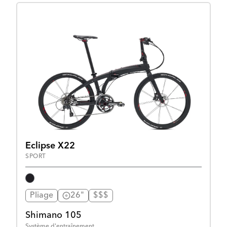
Eclipse X22
SPORT
Pliage
26"
$$$
Shimano 105
Système d'entraînement