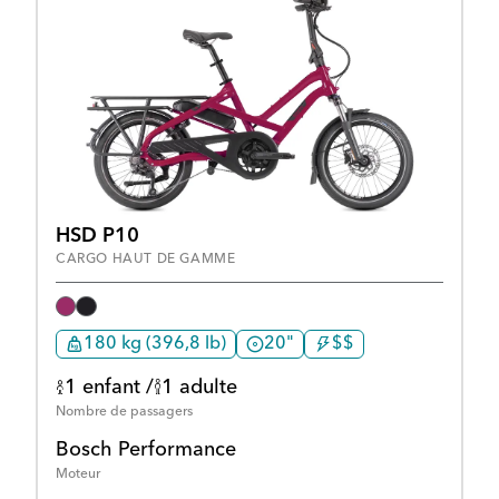
HSD P10
CARGO HAUT DE GAMME
180 kg (396,8 lb)
20"
$$
1 enfant /
1 adulte
Nombre de passagers
Bosch Performance
Moteur