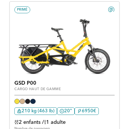
PRIMÉ
GSD P00
CARGO HAUT DE GAMME
210 kg (463 lb)
20"
6950€
2 enfants /
1 adulte
Nombre de passagers