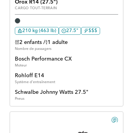
Orox R14 (27.5")
CARGO TOUT-TERRAIN
210 kg (463 lb)
27.5"
$$$
2 enfants /
1 adulte
Nombre de passagers
Bosch Performance CX
Moteur
Rohloff E14
Système d'entraînement
Schwalbe Johnny Watts 27.5"
Pneus