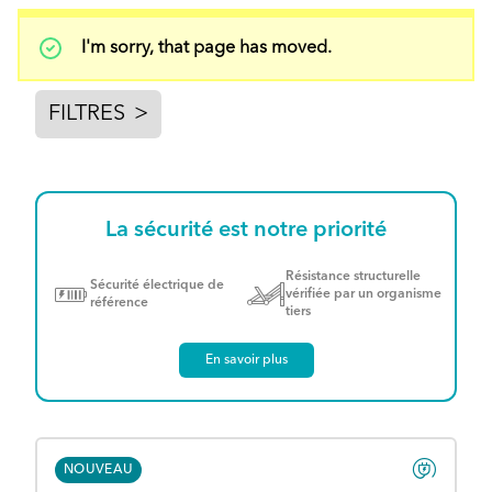
Message
I'm sorry, that page has moved.
d'état
FILTRES
>
La sécurité est notre priorité
Résistance structurelle
Sécurité électrique de
vérifiée par un organisme
référence
tiers
En savoir plus
NOUVEAU