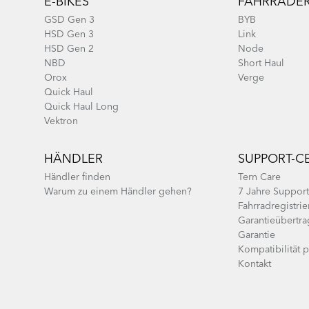
E-BIKES
FAHRRÄDE
GSD Gen 3
BYB
HSD Gen 3
Link
HSD Gen 2
Node
NBD
Short Haul
Orox
Verge
Quick Haul
Quick Haul Long
Vektron
HÄNDLER
SUPPORT-C
Händler finden
Tern Care
Warum zu einem Händler gehen?
7 Jahre Support
Fahrradregistri
Garantieübertr
Garantie
Kompatibilität 
Kontakt