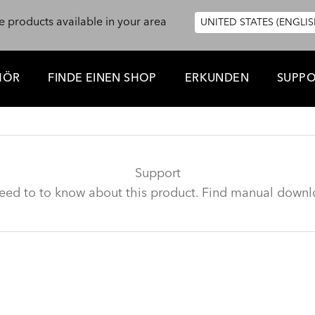
e products available in your area
UNITED STATES (ENGLIS
HÖR
FINDE EINEN SHOP
ERKUNDEN
SUPP
Support
need to to know about this product. Find manual downl