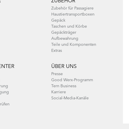
R
ZUBEHÖR
Zubehör für Passagiere
Haustiertransportboxen
Gepäck
Taschen und Körbe
Gepäckträger
Aufbewahrung
Teile und Komponenten
Extras
ENTER
ÜBER UNS
Presse
Good Werx-Programm
erung
Tern Business
agung
Karriere
Social-Media-Kanäle
prüfen