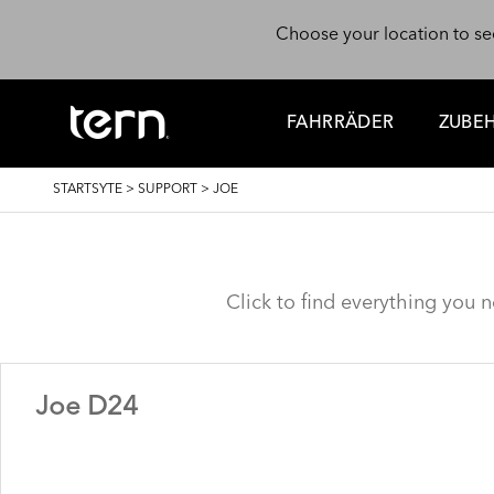
Skip to main content
Choose your location to se
FAHRRÄDER
ZUBE
BREADCRUMB
STARTSYTE
>
SUPPORT
>
JOE
Click to find everything you 
Joe D24