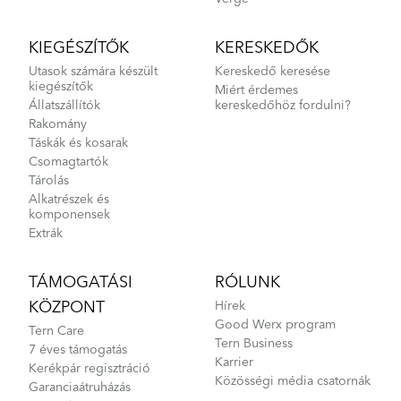
KIEGÉSZÍTŐK
KERESKEDŐK
Utasok számára készült
Kereskedő keresése
kiegészítők
Miért érdemes
Állatszállítók
kereskedőhöz fordulni?
Rakomány
Táskák és kosarak
Csomagtartók
Tárolás
Alkatrészek és
komponensek
Extrák
TÁMOGATÁSI
RÓLUNK
KÖZPONT
Hírek
Good Werx program
Tern Care
Tern Business
7 éves támogatás
Karrier
Kerékpár regisztráció
Közösségi média csatornák
Garanciaátruházás