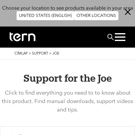
Ugrás a tartalomra
Choose your location to see products available in your area
UNITED STATES (ENGLISH)
OTHER LOCATIONS
Keresés
MORZSA
CÍMLAP
>
SUPPORT
>
JOE
Support for the Joe
Click to find everything you need to to know about
this product. Find manual downloads, support videos
and tips.