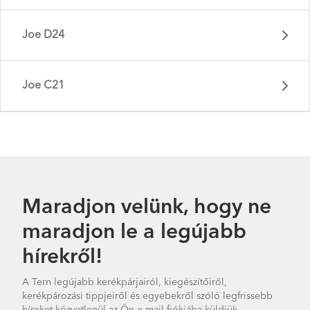
Joe D24
Joe C21
Maradjon velünk, hogy ne
maradjon le a legújabb
Joe P27 - Gen 1
hírekről!
Joe D24 - Gen 1
A Tern legújabb kerékpárjairól, kiegészítőiről,
kerékpározási tippjeiről és egyebekről szóló legfrissebb