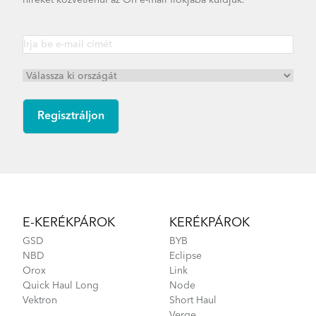
híreket közvetlenül az Ön e-mail fiókjába küldjük.
Joe C21 - Gen 2
Footer
E-KERÉKPÁROK
KERÉKPÁROK
GSD
BYB
NBD
Eclipse
Orox
Link
Quick Haul Long
Node
Vektron
Short Haul
Verge