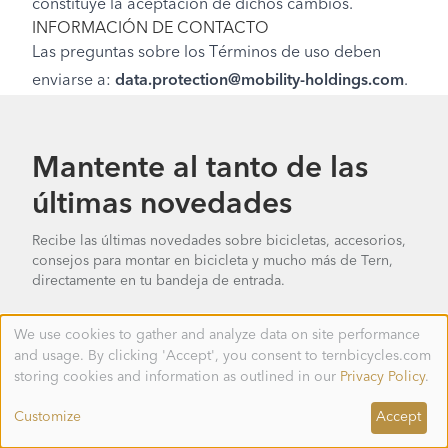
constituye la aceptación de dichos cambios.
INFORMACIÓN DE CONTACTO
Las preguntas sobre los Términos de uso deben
enviarse a:
data.protection@mobility-holdings.com
.
Mantente al tanto de las
últimas novedades
Recibe las últimas novedades sobre bicicletas, accesorios,
consejos para montar en bicicleta y mucho más de Tern,
directamente en tu bandeja de entrada.
We use cookies to gather and analyze data on site performance
Use
and usage. By clicking 'Accept', you consent to ternbicycles.com
of
personal
storing cookies and information as outlined in our
Privacy Policy
.
data
and
Customize
Accept
cookies