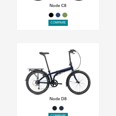
Node C8
COMPARE
Node D8