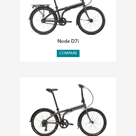
Node D7i
COMPARE