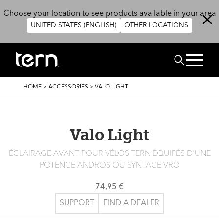
Skip to main content
Choose your location to see products available in your area
UNITED STATES (ENGLISH)
OTHER LOCATIONS
RECHERCHE
BREADCRUMB
HOME
>
ACCESSORIES
>
VALO LIGHT
Valo Light
ÉCLAIRAGE AVANT POUR VÉLOS TERN ÉQUIPÉS D'UNE
POTENCE ANDROS OU SYNTACE VRO
74,95 €
SUPPORT
FIND A DEALER