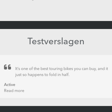
Testverslagen
It’s one of the best touring bikes you can buy, and it
just so happens to fold in half.
Active
Read more
about
ACTIVE
Best
of