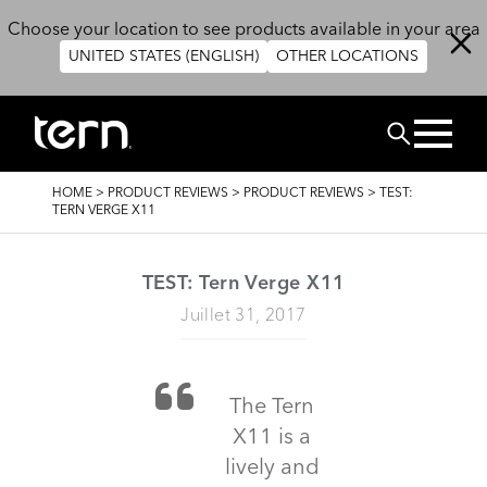
Skip to main content
Choose your location to see products available in your area
UNITED STATES (ENGLISH)
OTHER LOCATIONS
RECHERCHE
BREADCRUMB
HOME
>
PRODUCT REVIEWS
>
PRODUCT REVIEWS
>
TEST:
TERN VERGE X11
TEST: Tern Verge X11
Juillet 31, 2017
The Tern
X11 is a
lively and