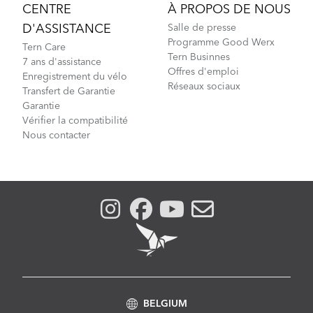
CENTRE
À PROPOS DE NOUS
D'ASSISTANCE
Salle de presse
Programme Good Werx
Tern Care
Tern Businnes
7 ans d'assistance
Offres d'emploi
Enregistrement du vélo
Réseaux sociaux
Transfert de Garantie
Garantie
Vérifier la compatibilité
Nous contacter
BELGIUM