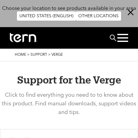
Skip to main content
Choose your location to see products available in your area
UNITED STATES (ENGLISH)
OTHER LOCATIONS
BUSCAR
BREADCRUMB
HOME
>
SUPPORT
>
VERGE
Support for the Verge
Click to find everything you need to to know about
this product. Find manual downloads, support videos
and tips.