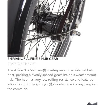
SHIMANO® ALFINE 8 HUB GEAR
STATE OF THE ART
The Alfine 8 is Shimano痴 masterpiece of an internal hub
gear, packing 8 evenly spaced gears inside a weatherproof
hub. The hub has very low rolling resistance and features
silky smooth shifting so you池e ready to tackle anything on
the commute.