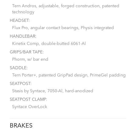
Tern Andros, adjustable, forged construction, patented
technology
HEADSET:
Flux Pro, angular contact bearings, Physis integrated
HANDLEBAR:
Kinetix Comp, double-butted 6061-Al
GRIPS/BAR TAPE:
Phorm, w/ bar end
SADDLE:
Tern Porter+, patented GripPad design, PrimeGel padding
SEATPOST:
Stasis by Syntace, 7050-Al, hard-anodized
SEATPOST CLAMP:
Syntace OverLock
BRAKES