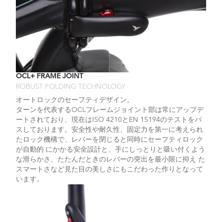
OCL+ FRAME JOINT
ROBUST FOLDING TECHNOLOGY
オートロックのセーフティデザイン。
ターンを代表するOCLフレームジョイント部は常にアップデ
ートされており、現在はISO 4210とEN 15194のテストをパ
スしております。安全性や耐久性、固定力を第一に考えられ
たロック機構で、レバーを閉じると同時にセーフティロック
が自動的 にかかる安全設計と、手にしっとりと吸い付くよう
な滑らかさ、たたんだときのレバーの突出を最小限に抑え た
スマートさなど見た目の美しさにもこだわった作りとなって
います。