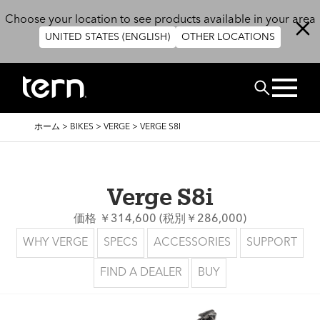
メインコンテンツに移動
Choose your location to see products available in your area
UNITED STATES (ENGLISH)
OTHER LOCATIONS
検索
パ
ホーム
>
BIKES
>
VERGE
>
VERGE S8I
ン
く
ず
Verge S8i
価格 ￥314,600 (税別￥286,000)
WHY VERGE
SPECS
ACCESSORIES
SUPPORT
FIND A DEALER
BUY