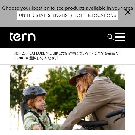
メインコンテンツに移動
Choose your location to see products available in your area
UNITED STATES (ENGLISH)
OTHER LOCATIONS
検索
パ
ホーム
>
EXPLORE
>
E-BIKEの安全性について
>
安全で高品質な
ン
E-BIKEを選択してください
く
ず