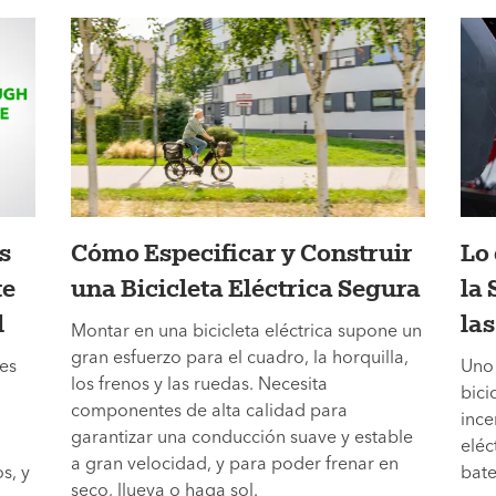
s
Cómo Especificar y Construir
Lo
te
una Bicicleta Eléctrica Segura
la 
d
las
Montar en una bicicleta eléctrica supone un
gran esfuerzo para el cuadro, la horquilla,
les
Uno 
los frenos y las ruedas. Necesita
bici
componentes de alta calidad para
ince
garantizar una conducción suave y estable
eléc
a gran velocidad, y para poder frenar en
s, y
bate
seco, llueva o haga sol.