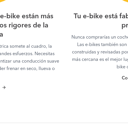
e-bike están más
Tu e-bike está fa
s rigores de la
pr
a
Nunca comprarías un coche 
Las e-bikes también so
rica somete al cuadro, la
construidas y revisadas por
randes esfuerzos. Necesitas
más cercana es el mejor lug
ntizar una conducción suave
bike 
er frenar en seco, llueva o
Co