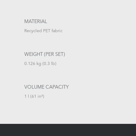
MATERIAL
Recycled PET fabric
WEIGHT (PER SET)
0.126 kg (0.3 lb)
VOLUME CAPACITY
1 l (61 in³)