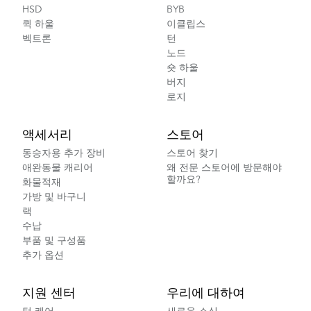
HSD
BYB
퀵 하울
이클립스
벡트론
턴
노드
숏 하울
버지
로지
액세서리
스토어
동승자용 추가 장비
스토어 찾기
애완동물 캐리어
왜 전문 스토어에 방문해야
할까요?
화물적재
가방 및 바구니
랙
수납
부품 및 구성품
추가 옵션
지원 센터
우리에 대하여