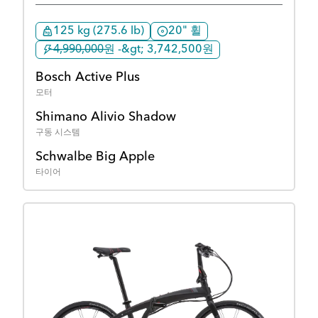
125 kg (275.6 lb)
20" 휠
̶4̶,̶9̶9̶0̶,̶0̶0̶0̶원 -&gt; 3,742,500원
Bosch Active Plus
모터
Shimano Alivio Shadow
구동 시스템
Schwalbe Big Apple
타이어