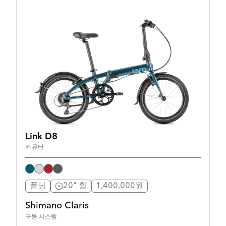
Link D8
커뮤터
폴딩
20" 휠
1,400,000원
Shimano Claris
구동 시스템