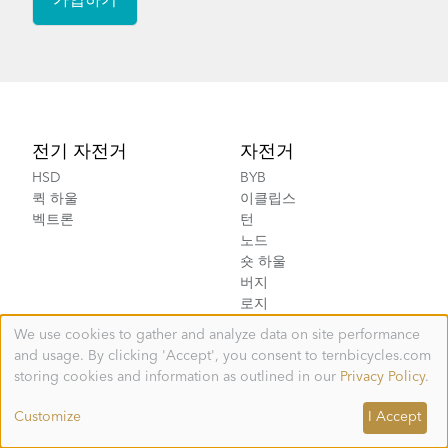
Footer
전기 자전거
자전거
HSD
BYB
퀵 하울
이클립스
벡트론
턴
노드
숏 하울
버지
로지
We use cookies to gather and analyze data on site performance
Use
and usage. By clicking 'Accept', you consent to ternbicycles.com
액세서리
스토어
of
personal
storing cookies and information as outlined in our
Privacy Policy
.
동승자용 추가 장비
스토어 찾기
data
애완동물 캐리어
왜 전문 스토어에 방문해야
and
Customize
I Accept
할까요?
화물적재
cookies