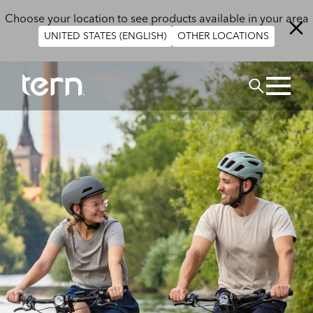
주요 콘텐츠로 건너뛰기
Choose your location to see products available in your area
UNITED STATES (ENGLISH)
OTHER LOCATIONS
검색