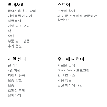
액세서리
스토어
동승자용 추가 장비
스토어 찾기
애완동물 캐리어
왜 전문 스토어에 방문해야
할까요?
화물적재
가방 및 바구니
랙
수납
부품 및 구성품
추가 옵션
지원 센터
우리에 대하여
턴 케어
새로운 소식
7년 지원
Good Werx 프로그램
자전거 등록
턴 비즈니스
보증 양도
채용 정보
보증
소셜 미디어 채널
호환성 확인
문의하기