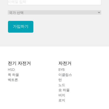
Footer
전기 자전거
자전거
HSD
BYB
퀵 하울
이클립스
벡트론
턴
노드
숏 하울
버지
로지