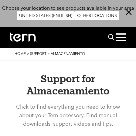
Skip to main content
Choose your location to see products available in your area
UNITED STATES (ENGLISH)
OTHER LOCATIONS
BUSCAR
BREADCRUMB
HOME
>
SUPPORT
>
ALMACENAMIENTO
Support for
Almacenamiento
Click to find everything you need to know
about your Tern accessory. Find manual
downloads, support videos and tips.