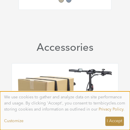
Accessories
We use cookies to gather and analyze data on site performance
Use
and usage. By clicking 'Accept', you consent to ternbicycles.com
of
personal
storing cookies and information as outlined in our
Privacy Policy
.
data
and
Customize
I Accept
cookies