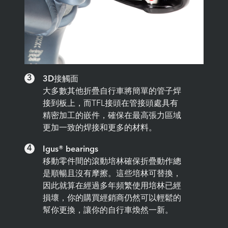
3
3D接觸面
大多數其他折疊自行車將簡單的管子焊
接到板上，而TFL接頭在管接頭處具有
精密加工的嵌件，確保在最高張力區域
更加一致的焊接和更多的材料。
4
Igus® bearings
移動零件間的滾動培林確保折疊動作總
是順暢且沒有摩擦。這些培林可替換，
因此就算在經過多年頻繁使用培林已經
損壞，你的購買經銷商仍然可以輕鬆的
幫你更換，讓你的自行車煥然一新。