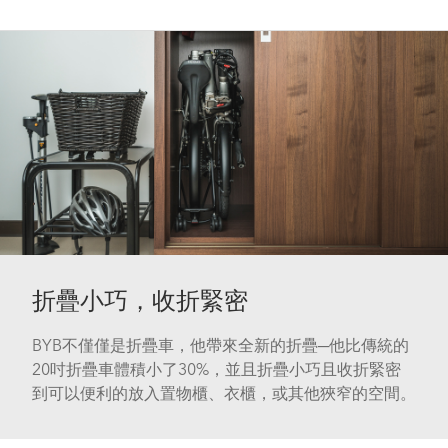
折疊小巧，收折緊密
BYB不僅僅是折疊車，他帶來全新的折疊─他比傳統的
20吋折疊車體積小了30%，並且折疊小巧且收折緊密
到可以便利的放入置物櫃、衣櫃，或其他狹窄的空間。