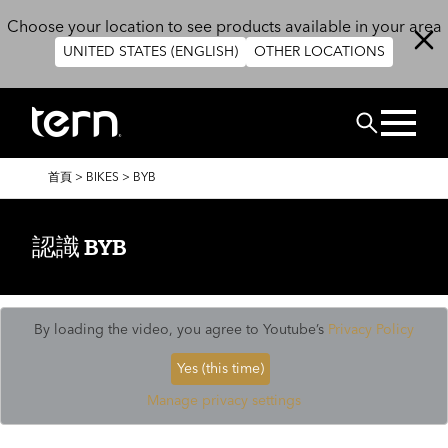
移至主內容
Choose your location to see products available in your area
UNITED STATES (ENGLISH)
OTHER LOCATIONS
搜尋
導
首頁
>
BIKES
>
BYB
航
連
結
認識 BYB
By loading the video, you agree to Youtube’s
Privacy Policy
Yes (this time)
Manage privacy settings