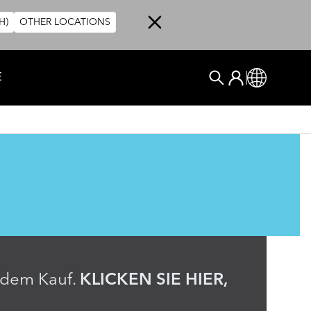
H)
OTHER LOCATIONS
User account me
E
Anmelden
Global
SUCHEN
h dem Kauf.
KLICKEN SIE HIER,