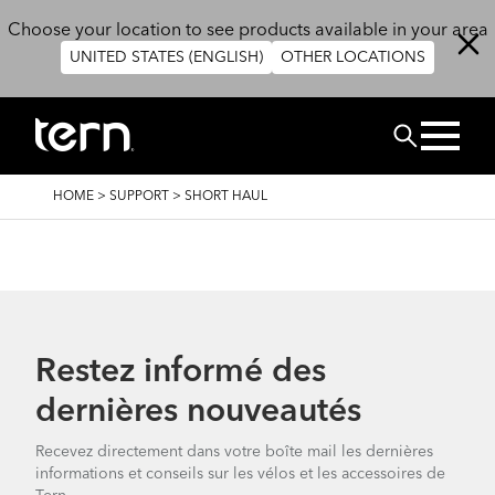
Skip to main content
Choose your location to see products available in your area
UNITED STATES (ENGLISH)
OTHER LOCATIONS
RECHERCHE
BREADCRUMB
HOME
>
SUPPORT
>
SHORT HAUL
Restez informé des
dernières nouveautés
Recevez directement dans votre boîte mail les dernières
informations et conseils sur les vélos et les accessoires de