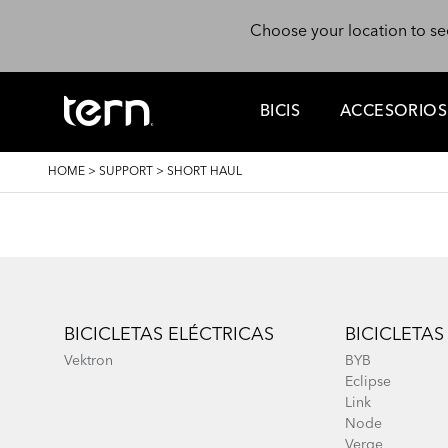
Skip to main content
Choose your location to se
BICIS
ACCESORIOS
BREADCRUMB
HOME
>
SUPPORT
>
SHORT HAUL
Footer
BICICLETAS ELÉCTRICAS
BICICLETAS
Vektron
BYB
Eclipse
Link
Node
Verge