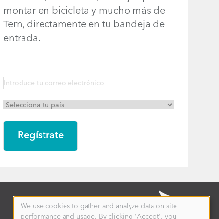
montar en bicicleta y mucho más de
Tern, directamente en tu bandeja de
entrada.
We use cookies to gather and analyze data on site
Use
performance and usage. By clicking 'Accept', you
of