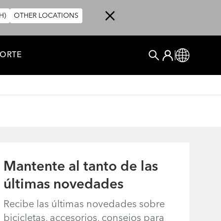
H)
OTHER LOCATIONS
User account me
ORTE
Log In
Global
BUSCAR
Mantente al tanto de las
últimas novedades
Recibe las últimas novedades sobre
bicicletas, accesorios, consejos para