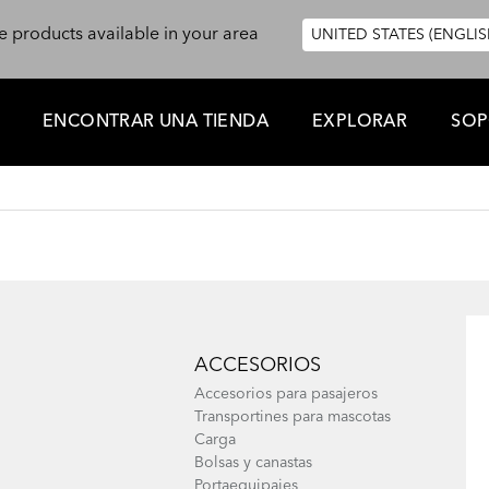
e products available in your area
UNITED STATES (ENGLIS
ENCONTRAR UNA TIENDA
EXPLORAR
SOP
ACCESORIOS
Accesorios para pasajeros
Transportines para mascotas
Carga
Bolsas y canastas
Portaequipajes