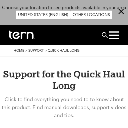
Skip to main content
Choose your location to see products available in your area
UNITED STATES (ENGLISH)
OTHER LOCATIONS
ZOEK
BREADCRUMB
HOME
>
SUPPORT
>
QUICK HAUL LONG
Support for the Quick Haul
Long
Click to find everything you need to to know about
this product. Find manual downloads, support videos
and tips.