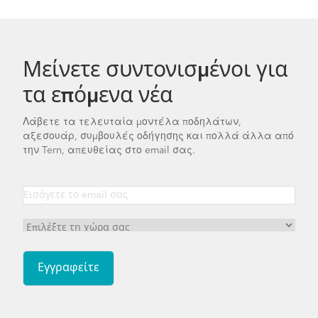
Link C8 - Gen 2
Link P7i - Gen 1
Μείνετε συντονισμένοι για
τα επόμενα νέα
Link D7i - Gen 1
Λάβετε τα τελευταία μοντέλα ποδηλάτων,
αξεσουάρ, συμβουλές οδήγησης και πολλά άλλα από
Link A7 - Gen 1
Link D16 - Gen 1
την Tern, απευθείας στο email σας.
Link D8 - Gen 4
Link C7 - Gen 1
Link C8 - Gen 1