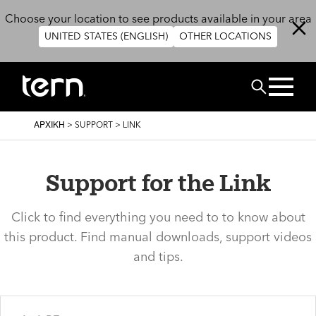
Παράκαμψη προς το κυρίως περιεχόμενο
Choose your location to see products available in your area
UNITED STATES (ENGLISH)
OTHER LOCATIONS
ΑΝΑΖΗΤΗΣ
BREADCRUMB
ΑΡΧΙΚΉ
>
SUPPORT
>
LINK
Support for the Link
Click to find everything you need to to know about
this product. Find manual downloads, support videos
and tips.