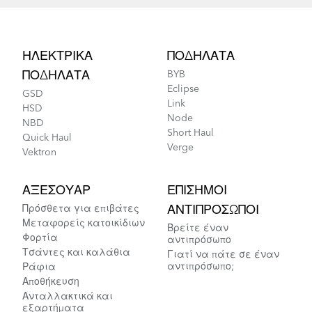
Footer
ΗΛΕΚΤΡΙΚΆ
ΠΟΔΉΛΑΤΑ
ΠΟΔΉΛΑΤΑ
BYB
Eclipse
GSD
Link
HSD
Node
Link D8 - Gen 1
NBD
Short Haul
Quick Haul
Verge
Vektron
ΑΞΕΣΟΥΆΡ
ΕΠΊΣΗΜΟΙ
Πρόσθετα για επιβάτες
ΑΝΤΙΠΡΌΣΩΠΟΙ
Μεταφορείς κατοικίδιων
Βρείτε έναν
Φορτία
αντιπρόσωπο
Τσάντες και καλάθια
Γιατί να πάτε σε έναν
αντιπρόσωπο;
Ράφια
Αποθήκευση
Ανταλλακτικά και
εξαρτήματα