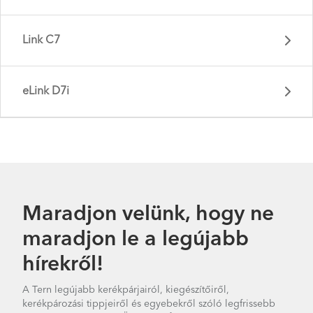
Link B7 - Gen 4
Link C7
Link C8 - Gen 3
eLink D7i
Link A7 - Gen 3
Link D8 - Gen 5
Maradjon velünk, hogy ne
maradjon le a legújabb
Link D16 - Gen 3
hírekről!
Link B7 - Gen 3
Link C7 - Gen 3
A Tern legújabb kerékpárjairól, kiegészítőiről,
kerékpározási tippjeiről és egyebekről szóló legfrissebb