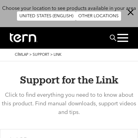
Ugrás a tartalomra
Choose your location to see products available in your area
UNITED STATES (ENGLISH)
OTHER LOCATIONS
Keresés
MORZSA
CÍMLAP
>
SUPPORT
>
LINK
Support for the Link
Click to find everything you need to to know about
this product. Find manual downloads, support videos
and tips.