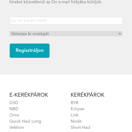
híreket közvetlenül az Ön e-mail fiókjába küldjük.
Link C8 - Gen 2
eLink - Gen 2
Link D8 - Gen 4
Link D16 - Gen 2
Footer
Link B7 - Gen 2
E-KERÉKPÁROK
KERÉKPÁROK
GSD
BYB
NBD
Eclipse
Link C8 - Gen 1
Orox
Link
Quick Haul Long
Node
Vektron
Short Haul