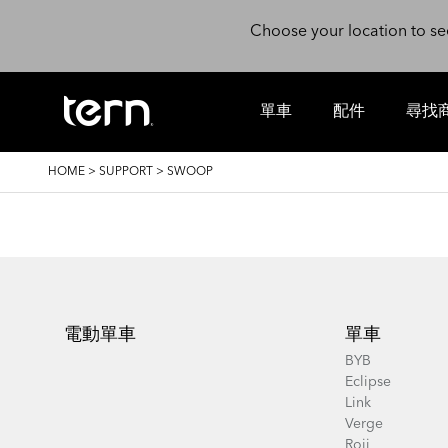
Skip to main content
Choose your location to se
單車
配件
尋找
BREADCRUMB
HOME
>
SUPPORT
>
SWOOP
Footer
電動單車
單車
BYB
Eclipse
Link
Verge
Roji