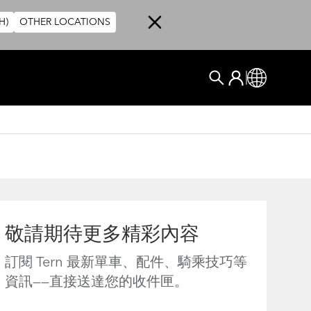
H)
OTHER LOCATIONS
User account me
Log In
Global
搜尋
敬請期待更多精彩內容
訂閱 Tern 最新單車、配件、騎乘技巧等
資訊——直接送達您的收件匣。