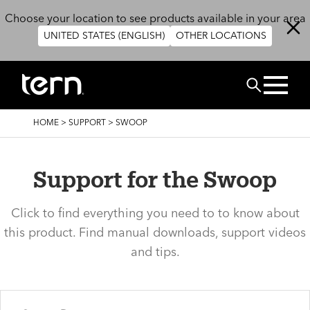
Skip to main content
Choose your location to see products available in your area
UNITED STATES (ENGLISH)
OTHER LOCATIONS
ZOEK
BREADCRUMB
HOME
>
SUPPORT
>
SWOOP
Support for the Swoop
Click to find everything you need to to know about
this product. Find manual downloads, support videos
and tips.