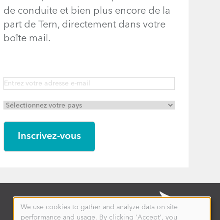
de conduite et bien plus encore de la
part de Tern, directement dans votre
boîte mail.
We use cookies to gather and analyze data on site
Use
performance and usage. By clicking 'Accept', you
of