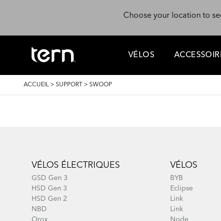
Aller au contenu principal
Choose your location to se
VÉLOS
ACCESSOIR
FIL
ACCUEIL
>
SUPPORT
>
SWOOP
D'ARIANE
Footer
VÉLOS ÉLECTRIQUES
VÉLOS
GSD Gen 3
BYB
HSD Gen 3
Eclipse
HSD Gen 2
Link
NBD
Link
Orox
Node