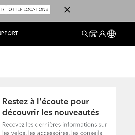
H)
OTHER LOCATIONS
User account menu
UPPORT
Se Connecter
Online Store
Global
Rechercher
Restez à l'écoute pour
découvrir les nouveautés
Recevez les dernières informations sur
les vélos, les accessoires, les conseils