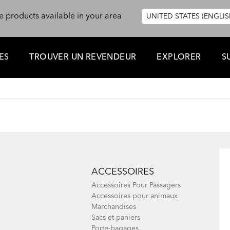
e products available in your area
UNITED STATES (ENGLIS
ES
TROUVER UN REVENDEUR
EXPLORER
S
ACCESSOIRES
Accessoires Pour Passagers
Accessoires pour animaux
Marchandises
Sacs et paniers
Porte-bagages