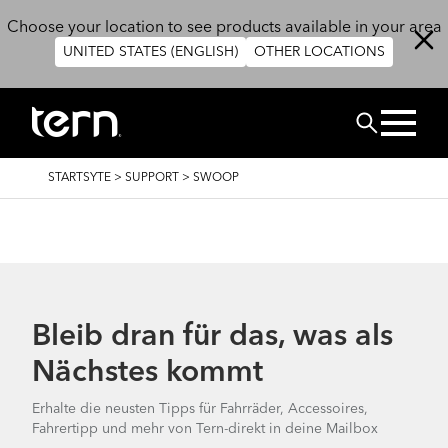
Skip to main content
Choose your location to see products available in your area
UNITED STATES (ENGLISH)
OTHER LOCATIONS
SUCHEN
BREADCRUMB
STARTSYTE
>
SUPPORT
>
SWOOP
Bleib dran für das, was als
Nächstes kommt
Erhalte die neusten Tipps für Fahrräder, Accessoires,
Fahrertipp und mehr von Tern-direkt in deine Mailbox