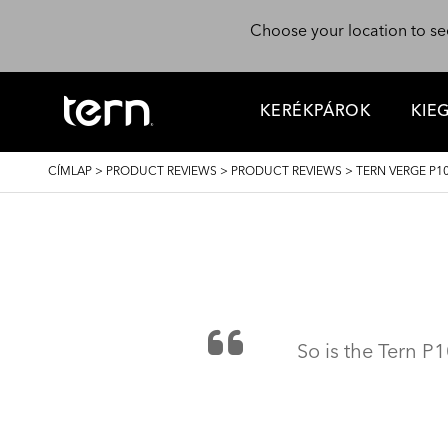
Ugrás a tartalomra
Choose your location to se
KERÉKPÁROK
KIE
MORZSA
CÍMLAP
>
PRODUCT REVIEWS
>
PRODUCT REVIEWS
>
TERN VERGE P1
So is the Tern P10