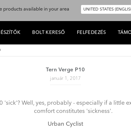
e products available in your area
UNITED STATES (ENGLIS
GÉSZÍTŐK
BOLT KERESŐ
FELFEDEZÉS
TÁMO
0
Tern Verge P10
január 1, 2017
 'sick'? Well, yes, probably - especially if a little
comfort constitutes 'sickness'.
Urban Cyclist