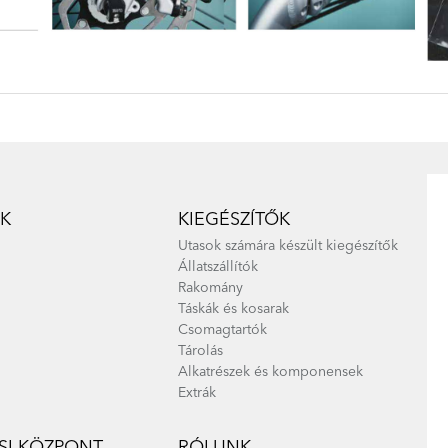
K
KIEGÉSZÍTŐK
Utasok számára készült kiegészítők
Állatszállítók
Rakomány
Táskák és kosarak
Csomagtartók
Tárolás
Alkatrészek és komponensek
Extrák
I KÖZPONT
RÓLUNK