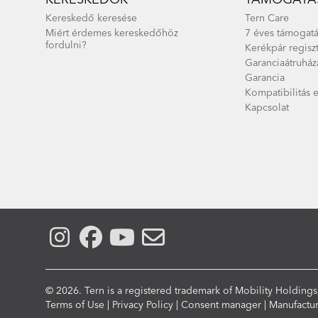
Kereskedő keresése
Tern Care
Miért érdemes kereskedőhöz
7 éves támogatá
fordulni?
Kerékpár regisz
Garanciaátruház
Garancia
Kompatibilitás 
Kapcsolat
© 2026. Tern is a registered trademark of Mobility Holdings,
Compliance
Terms of Use
|
Privacy Policy
|
Consent manager
|
Manufactu
Menu