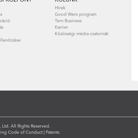
Hírek
s
Good Werx program
tráció
Tern Business
ás
Karrier
Közösségi média csatornák
ellenőrzése
 Ltd. All Rights Reserved.
ring Code of Conduct
|
Patents