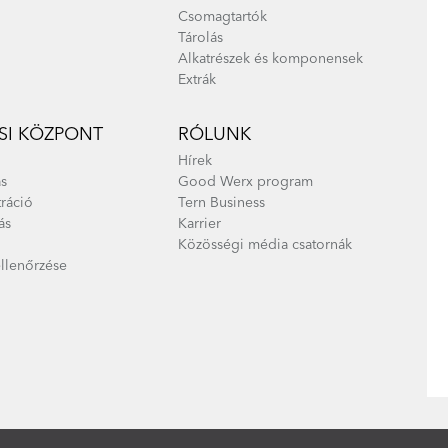
Csomagtartók
Tárolás
Alkatrészek és komponensek
Extrák
I KÖZPONT
RÓLUNK
Hírek
s
Good Werx program
tráció
Tern Business
ás
Karrier
Közösségi média csatornák
ellenőrzése