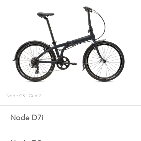
Node C8 - Gen 2
Node D7i