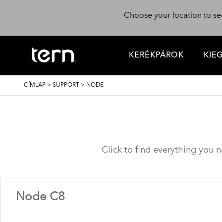
Ugrás a tartalomra
Choose your location to se
KERÉKPÁROK
KIE
MORZSA
CÍMLAP
>
SUPPORT
>
NODE
Click to find everything you 
Node C8