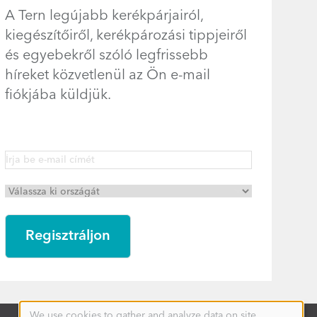
A Tern legújabb kerékpárjairól,
kiegészítőiről, kerékpározási tippjeiről
és egyebekről szóló legfrissebb
híreket közvetlenül az Ön e-mail
fiókjába küldjük.
We use cookies to gather and analyze data on site