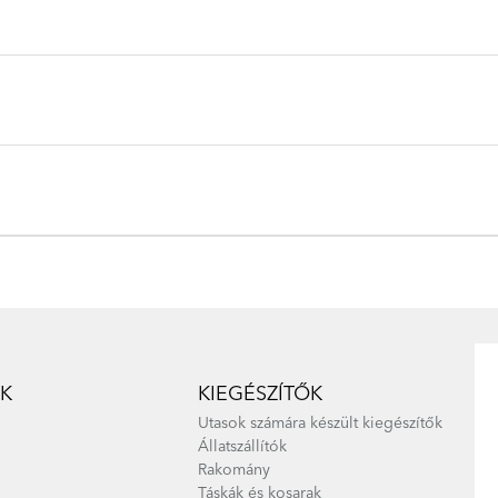
Node D7i - Gen 2
K
KIEGÉSZÍTŐK
Node D8 - Gen 2
Utasok számára készült kiegészítők
Állatszállítók
Rakomány
Táskák és kosarak
Node D16 - Gen 1