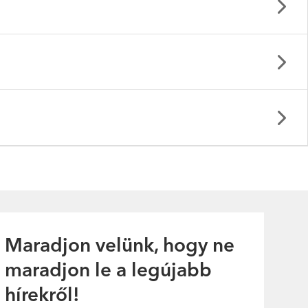
Node D7i - Gen 1
Maradjon velünk, hogy ne
maradjon le a legújabb
hírekről!