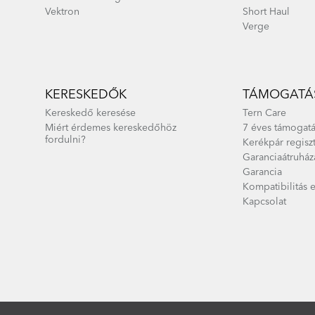
Vektron
Short Haul
Verge
Cargo Node - Gen 1
KERESKEDŐK
TÁMOGATÁS
Kereskedő keresése
Tern Care
Miért érdemes kereskedőhöz
7 éves támogatá
fordulni?
Kerékpár regisz
Garanciaátruház
Garancia
Kompatibilitás 
Kapcsolat