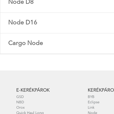
Node D8
Node D16
Cargo Node
Node D7i - Gen 3
Footer
E-KERÉKPÁROK
KERÉKPÁRO
Node D8 - Gen 3
GSD
BYB
NBD
Eclipse
Orox
Link
Quick Haul Long
Node
Node D16 - Gen 2