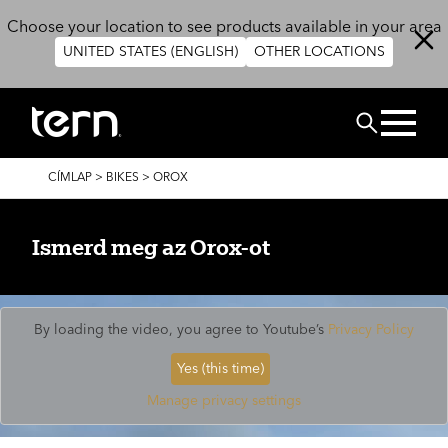
Ugrás a tartalomra
Choose your location to see products available in your area
UNITED STATES (ENGLISH)
OTHER LOCATIONS
Keresés
MORZSA
CÍMLAP
>
BIKES
>
OROX
Ismerd meg az Orox-ot
By loading the video, you agree to Youtube’s
Privacy Policy
Yes (this time)
Manage privacy settings