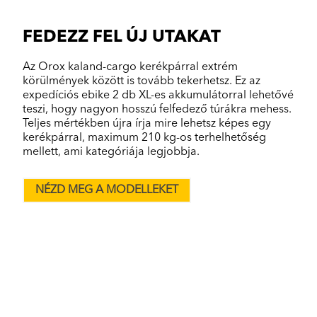
FEDEZZ FEL ÚJ UTAKAT
Az Orox kaland-cargo kerékpárral extrém
körülmények között is tovább tekerhetsz. Ez az
expedíciós ebike 2 db XL-es akkumulátorral lehetővé
teszi, hogy nagyon hosszú felfedező túrákra mehess.
Teljes mértékben újra írja mire lehetsz képes egy
kerékpárral, maximum 210 kg-os terhelhetőség
mellett, ami kategóriája legjobbja.
NÉZD MEG A MODELLEKET