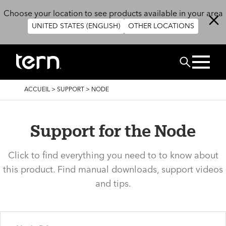
Aller au contenu principal
Choose your location to see products available in your area
UNITED STATES (ENGLISH)
OTHER LOCATIONS
Rechercher
FIL
ACCUEIL
>
SUPPORT
>
NODE
D'ARIANE
Support for the Node
Click to find everything you need to to know about
this product. Find manual downloads, support videos
and tips.