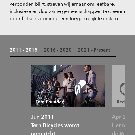
verbonden blijft, streven wij ernaar om leefbare,
inclusieve en duurzame gemeenschappen te creëren
door fietsen voor iedereen toegankelijk te maken.
2011 - 2015
2016 - 2020
2021 - Present
Jun 2011
Apr 201
Tern Bicycles wordt
Het mode
opgericht
de Red D