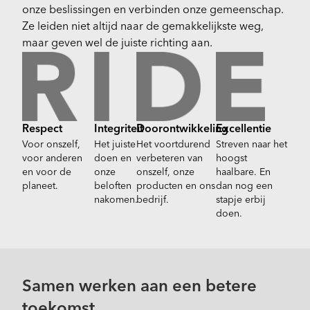
onze beslissingen en verbinden onze gemeenschap.
Ze leiden niet altijd naar de gemakkelijkste weg,
maar geven wel de juiste richting aan.
Respect
Integriteit
Doorontwikkeling
Excellentie
Voor onszelf,
Het juiste
Het voortdurend
Streven naar het
voor anderen
doen en
verbeteren van
hoogst
en voor de
onze
onszelf, onze
haalbare. En
planeet.
beloften
producten en ons
dan nog een
nakomen.
bedrijf.
stapje erbij
doen.
Samen werken aan een betere
toekomst