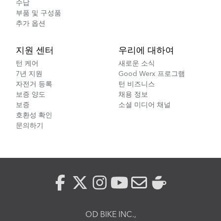
수납
부품 및 구성품
추가 옵션
지원 센터
우리에 대하여
턴 케어
새로운 소식
7년 지원
Good Werx 프로그램
자전거 등록
턴 비즈니스
보증 양도
채용 정보
보증
소셜 미디어 채널
호환성 확인
문의하기
OD BIKE INC.,