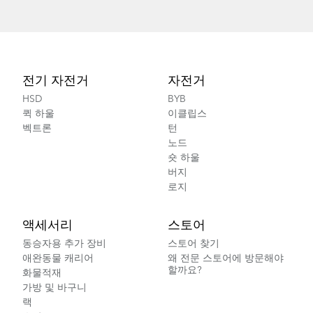
Footer
전기 자전거
자전거
HSD
BYB
퀵 하울
이클립스
벡트론
턴
노드
숏 하울
버지
로지
액세서리
스토어
동승자용 추가 장비
스토어 찾기
애완동물 캐리어
왜 전문 스토어에 방문해야
할까요?
화물적재
가방 및 바구니
랙