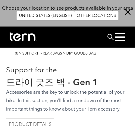
주요 콘텐츠로 건너뛰기
Choose your location to see products available in your area
UNITED STATES (ENGLISH)
OTHER LOCATIONS
검색
이
홈
>
SUPPORT
>
REAR BAGS
>
DRY GOODS BAG
동
경
로
Support for the
드라이 굿즈 백 - Gen 1
Accessories are the key to unlock the potential of your
bike. In this section, you'll find a rundown of the most
important things to know about your Tern accessory.
PRODUCT DETAILS