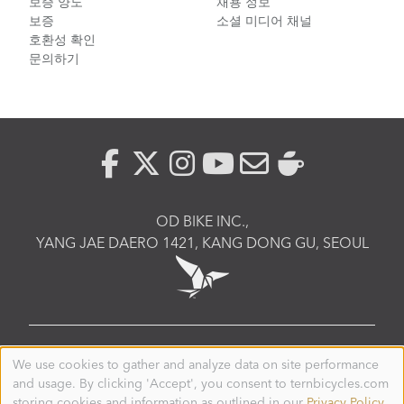
보증 양도
채용 정보
보증
소셜 미디어 채널
호환성 확인
문의하기
OD BIKE INC.,
YANG JAE DAERO 1421, KANG DONG GU, SEOUL
KOREA
We use cookies to gather and analyze data on site performance
Use
and usage. By clicking 'Accept', you consent to ternbicycles.com
of
© 2026. Tern is a registered trademark of Mobility
personal
storing cookies and information as outlined in our
Privacy Policy
.