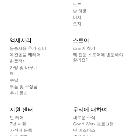
노드
숏 하울
버지
로지
액세서리
스토어
동승자용 추가 장비
스토어 찾기
애완동물 캐리어
왜 전문 스토어에 방문해야
할까요?
화물적재
가방 및 바구니
랙
수납
부품 및 구성품
추가 옵션
지원 센터
우리에 대하여
턴 케어
새로운 소식
7년 지원
Good Werx 프로그램
자전거 등록
턴 비즈니스