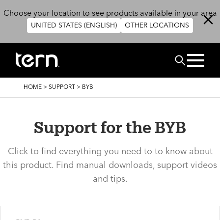
Skip to main content
Choose your location to see products available in your area
UNITED STATES (ENGLISH)
OTHER LOCATIONS
BUSCAR
BREADCRUMB
HOME
>
SUPPORT
>
BYB
Support for the BYB
Click to find everything you need to to know about
this product. Find manual downloads, support videos
and tips.