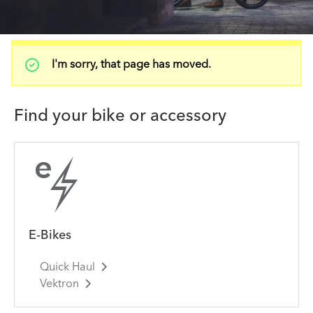
狀
I'm sorry, that page has moved.
態
訊
息
Find your bike or accessory
E-Bikes
Quick Haul
Vektron