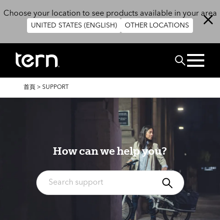
移至主內容
Choose your location to see products available in your area
UNITED STATES (ENGLISH)
OTHER LOCATIONS
搜尋
導
首頁
>
SUPPORT
航
連
結
How can we help you?
搜尋