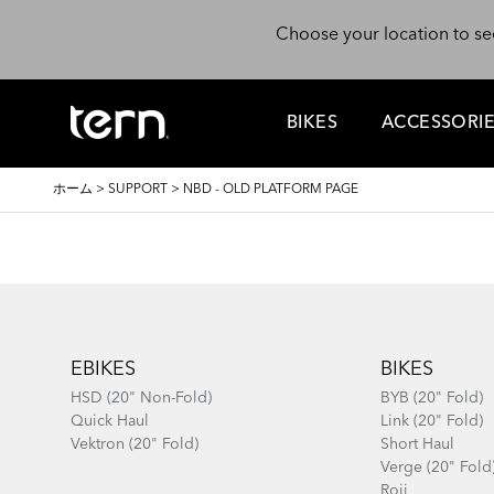
メインコンテンツに移動
Choose your location to se
BIKES
ACCESSORI
パ
ホーム
>
SUPPORT
>
NBD - OLD PLATFORM PAGE
ン
く
ず
Footer
EBIKES
BIKES
HSD (20" Non-Fold)
BYB (20" Fold)
Quick Haul
Link (20" Fold)
Vektron (20" Fold)
Short Haul
Verge (20" Fold
Roji