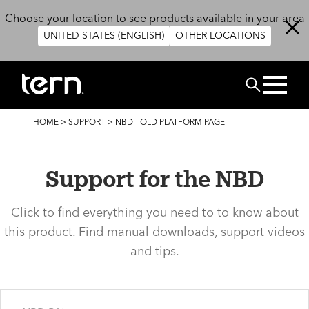
Salta al contenuto principale
Choose your location to see products available in your area
UNITED STATES (ENGLISH)
OTHER LOCATIONS
Cerca
BRICIOLE
HOME
>
SUPPORT
>
NBD - OLD PLATFORM PAGE
DI
PANE
Support for the NBD
Click to find everything you need to to know about
this product. Find manual downloads, support videos
and tips.