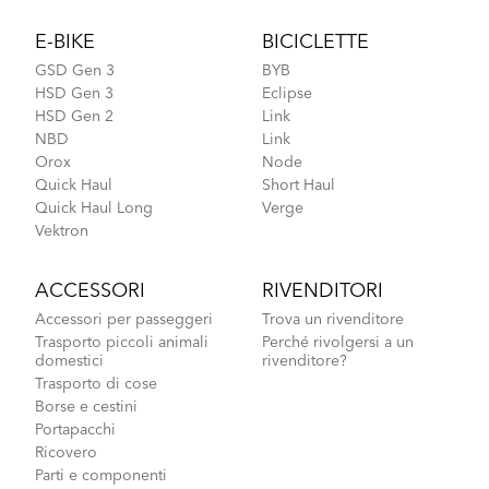
Footer
E-BIKE
BICICLETTE
GSD Gen 3
BYB
HSD Gen 3
Eclipse
HSD Gen 2
Link
NBD
Link
NBD S5i - Gen 1
Orox
Node
Quick Haul
Short Haul
Quick Haul Long
Verge
Vektron
ACCESSORI
RIVENDITORI
Accessori per passeggeri
Trova un rivenditore
Trasporto piccoli animali
Perché rivolgersi a un
domestici
rivenditore?
Trasporto di cose
Borse e cestini
Portapacchi
Ricovero
Parti e componenti