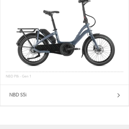
NBD P8i - Gen 1
NBD S5i