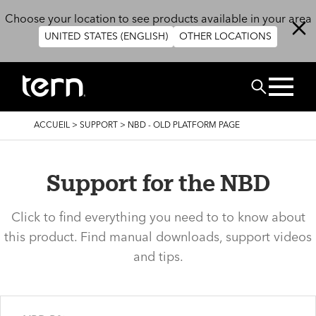
Aller au contenu principal
Choose your location to see products available in your area
UNITED STATES (ENGLISH)
OTHER LOCATIONS
Rechercher
FIL
ACCUEIL
>
SUPPORT
>
NBD - OLD PLATFORM PAGE
D'ARIANE
Support for the NBD
Click to find everything you need to to know about
this product. Find manual downloads, support videos
and tips.