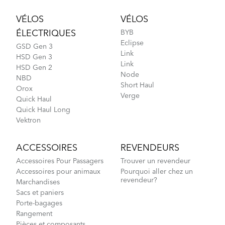
Footer
VÉLOS
VÉLOS
ÉLECTRIQUES
BYB
Eclipse
GSD Gen 3
Link
HSD Gen 3
Link
HSD Gen 2
NBD S5i - Gen 1
Node
NBD
Short Haul
Orox
Verge
Quick Haul
Quick Haul Long
Vektron
ACCESSOIRES
REVENDEURS
Accessoires Pour Passagers
Trouver un revendeur
Accessoires pour animaux
Pourquoi aller chez un
revendeur?
Marchandises
Sacs et paniers
Porte-bagages
Rangement
Pièces et composants