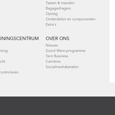
Tassen & manden
Bagagedragers
Opslag
Onderdelen en componenten
Extra's
UNINGSCENTRUM
OVER ONS
Nieuws
uning
Good Werx-programma
Tern Business
cht
Carrières
Socialmediakanalen
 controleren