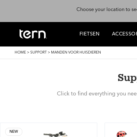
Skip to main content
Choose your location to se
FIETSEN
ACCESSOR
BREADCRUMB
HOME
>
SUPPORT
>
MANDEN VOOR HUISDIEREN
Sup
Click to find everything you ne
NEW