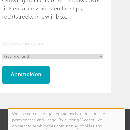
Ontvang het laatste Tern-nieuws over
fietsen, accessoires en fietstips,
rechtstreeks in uw inbox.
We use cookies to gather and analyze data on site
Use
performance and usage. By clicking 'Accept', you
of
personal
consent to ternbicycles.com storing cookies and