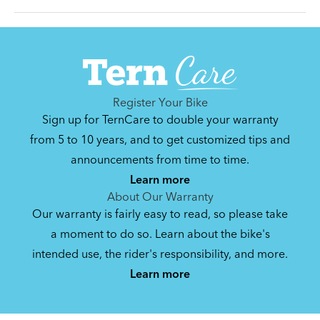
Can't find that printed manual anywhere? No
problem. We've got you covered.
Register Your Bike
Sign up for TernCare to double your warranty
Syntace VRO 47 Adjustable Stem
from 5 to 10 years, and to get customized tips and
(Manual)
announcements from time to time.
740.35 KB
Learn more
About Our Warranty
Our warranty is fairly easy to read, so please take
a moment to do so. Learn about the bike's
intended use, the rider's responsibility, and more.
By loading the video, you agree to Youtube’s
Privacy Policy
Learn more
Yes (this time)
Manage privacy settings