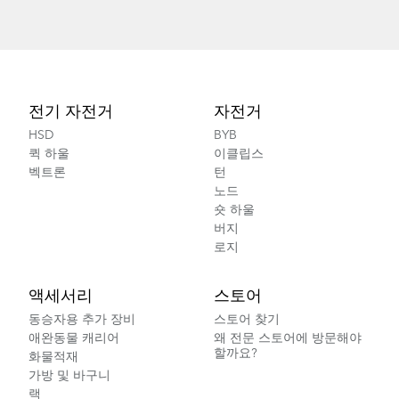
Footer
전기 자전거
자전거
HSD
BYB
퀵 하울
이클립스
벡트론
턴
노드
숏 하울
버지
로지
액세서리
스토어
동승자용 추가 장비
스토어 찾기
애완동물 캐리어
왜 전문 스토어에 방문해야
할까요?
화물적재
가방 및 바구니
랙