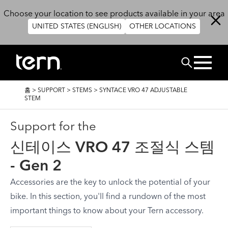
주요 콘텐츠로 건너뛰기
Choose your location to see products available in your area
UNITED STATES (ENGLISH)
OTHER LOCATIONS
검색
이
홈
>
SUPPORT
>
STEMS
>
SYNTACE VRO 47 ADJUSTABLE
동
STEM
경
로
Support for the
신테이스 VRO 47 조절식 스템
- Gen 2
Accessories are the key to unlock the potential of your
bike. In this section, you'll find a rundown of the most
important things to know about your Tern accessory.