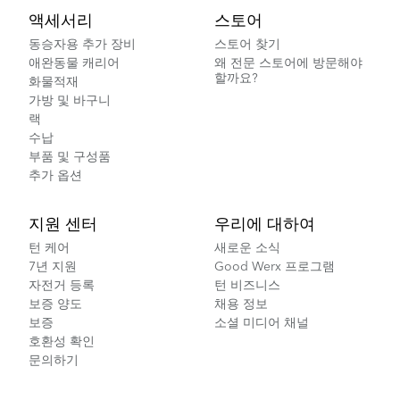
액세서리
스토어
동승자용 추가 장비
스토어 찾기
애완동물 캐리어
왜 전문 스토어에 방문해야
할까요?
화물적재
가방 및 바구니
랙
수납
부품 및 구성품
추가 옵션
지원 센터
우리에 대하여
턴 케어
새로운 소식
7년 지원
Good Werx 프로그램
자전거 등록
턴 비즈니스
보증 양도
채용 정보
보증
소셜 미디어 채널
호환성 확인
문의하기