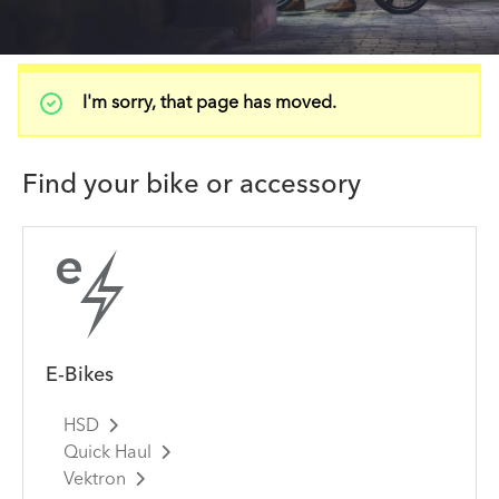
상
I'm sorry, that page has moved.
태
메
시
Find your bike or accessory
지
E-Bikes
HSD
Quick Haul
Vektron