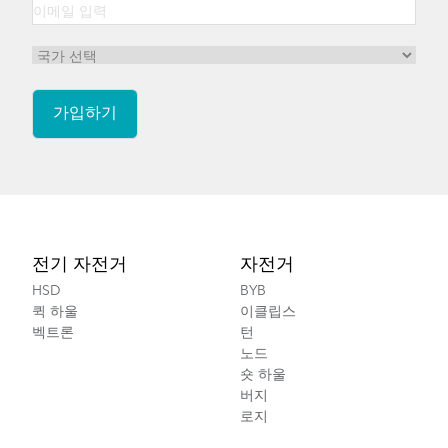
Footer
전기 자전거
자전거
HSD
BYB
퀵 하울
이클립스
벡트론
턴
노드
숏 하울
버지
로지