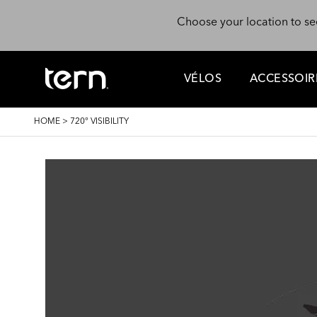
Skip to main content
Choose your location to se
VÉLOS
ACCESSOIR
BREADCRUMB
HOME
>
720° VISIBILITY