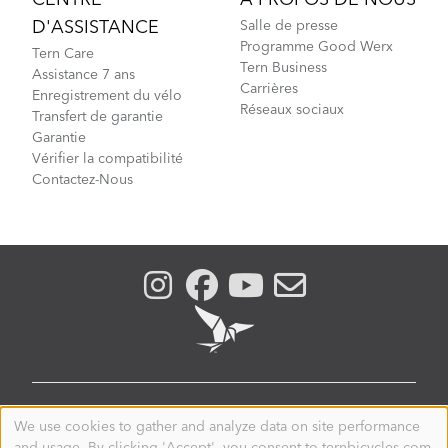
CENTRE
À PROPOS DE NOUS
D'ASSISTANCE
Salle de presse
Programme Good Werx
Tern Care
Tern Business
Assistance 7 ans
Carrières
Enregistrement du vélo
Réseaux sociaux
Transfert de garantie
Garantie
Vérifier la compatibilité
Contactez-Nous
SWITZERLAND
We use cookies to gather and analyze data on site performance
Use
and usage. By clicking 'Accept', you consent to ternbicycles.com