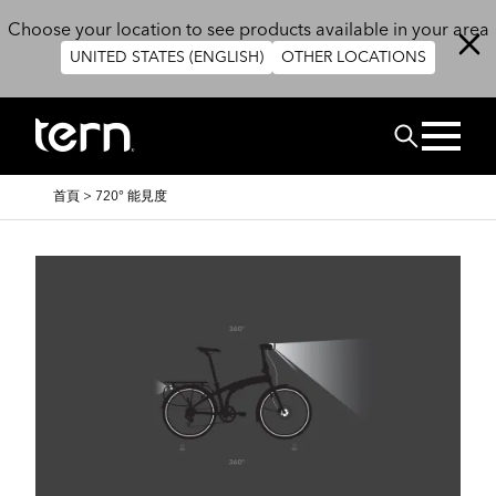
移至主內容
Choose your location to see products available in your area
UNITED STATES (ENGLISH)
OTHER LOCATIONS
搜尋
導
首頁
>
720° 能見度
航
連
結