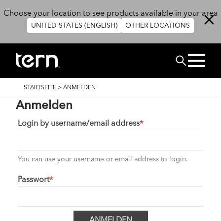
Direkt zum Inhalt
Choose your location to see products available in your area
UNITED STATES (ENGLISH)
OTHER LOCATIONS
SUCHEN
PFADNAVIGATION
STARTSEITE
>
ANMELDEN
Anmelden
Login by username/email address
You can use your username or email address to login.
Passwort
ANMELDEN