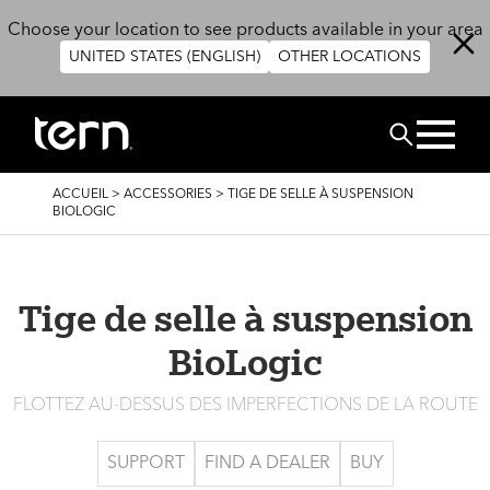
Aller au contenu principal
Choose your location to see products available in your area
UNITED STATES (ENGLISH)
OTHER LOCATIONS
Rechercher
FIL
ACCUEIL
>
ACCESSORIES
>
TIGE DE SELLE À SUSPENSION
D'ARIANE
BIOLOGIC
Tige de selle à suspension
BioLogic
FLOTTEZ AU-DESSUS DES IMPERFECTIONS DE LA ROUTE
SUPPORT
FIND A DEALER
BUY