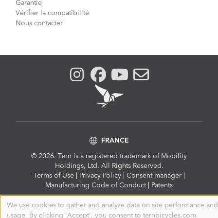
Garantie
Vérifier la compatibilité
Nous contacter
FRANCE
© 2026. Tern is a registered trademark of Mobility
Holdings, Ltd. All Rights Reserved.
Compliance
Terms of Use
|
Privacy Policy
|
Consent manager
|
Menu
Manufacturing Code of Conduct
|
Patents
We use cookies to gather and analyze data on site performance and
Use
usage. By clicking 'Accept', you consent to ternbicycles.com
of