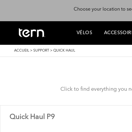
Aller au contenu principal
Choose your location to se
VÉLOS
ACCESSOIR
FIL
ACCUEIL
>
SUPPORT
>
QUICK HAUL
D'ARIANE
Click to find everything you 
Quick Haul P9