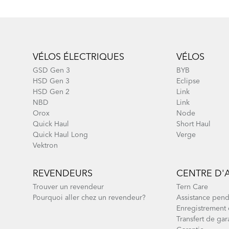
Footer
VÉLOS ÉLECTRIQUES
VÉLOS
GSD Gen 3
BYB
HSD Gen 3
Eclipse
HSD Gen 2
Link
NBD
Link
Orox
Node
Quick Haul
Short Haul
Quick Haul Long
Verge
Quick Haul D8 - Gen 1
Vektron
REVENDEURS
CENTRE D'
Trouver un revendeur
Tern Care
Pourquoi aller chez un revendeur?
Assistance pend
Enregistrement 
Transfert de gar