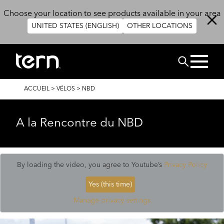
Aller au contenu principal
Choose your location to see products available in your area
UNITED STATES (ENGLISH)
OTHER LOCATIONS
Rechercher
FIL
ACCUEIL
>
VÉLOS
>
NBD
D'ARIANE
A la Rencontre du NBD
By loading the video, you agree to Youtube’s
Privacy Policy
Yes (this time)
Manage privacy settings