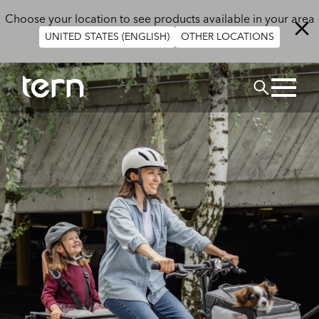
Aller au contenu principal
Choose your location to see products available in your area
UNITED STATES (ENGLISH)
OTHER LOCATIONS
Rechercher