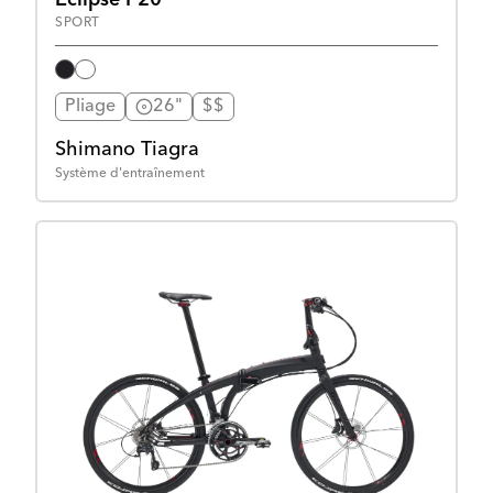
SPORT
Pliage
26"
$$
Shimano Tiagra
Système d'entraînement