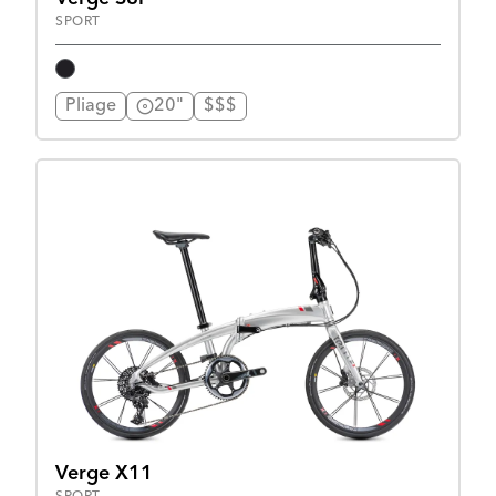
SPORT
Pliage
20"
$$$
Verge X11