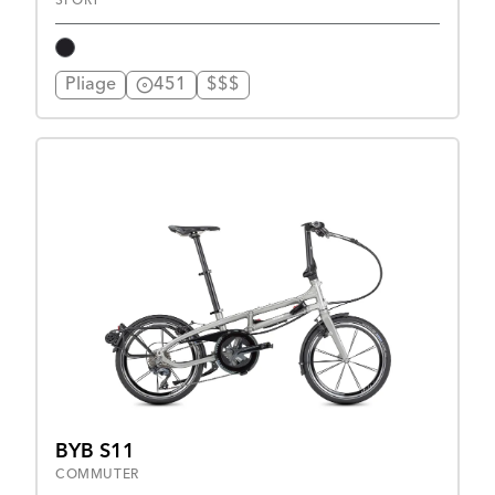
SPORT
Pliage
451
$$$
BYB S11
COMMUTER